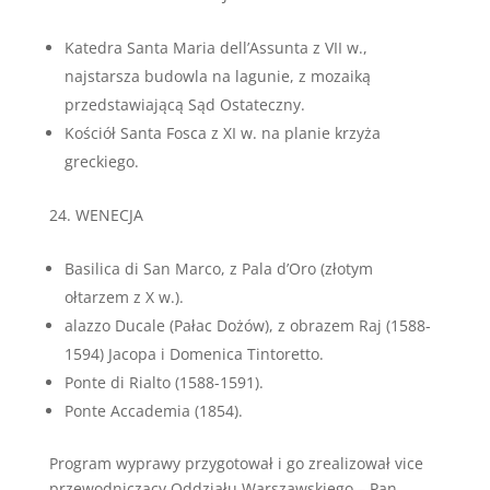
Katedra Santa Maria dell’Assunta z VII w.,
najstarsza budowla na lagunie, z mozaiką
przedstawiającą Sąd Ostateczny.
Kościół Santa Fosca z XI w. na planie krzyża
greckiego.
WENECJA
Basilica di San Marco, z Pala d’Oro (złotym
ołtarzem z X w.).
alazzo Ducale (Pałac Dożów), z obrazem Raj (1588-
1594) Jacopa i Domenica Tintoretto.
Ponte di Rialto (1588-1591).
Ponte Accademia (1854).
Program wyprawy przygotował i go zrealizował vice
przewodniczący Oddziału Warszawskiego – Pan