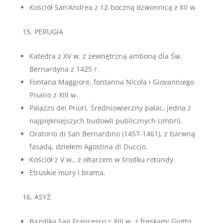
Kościół San’Andrea z 12-boczną dzwonnicą z XII w.
PERUGIA
Katedra z XV w. z zewnętrzną amboną dla Św.
Bernardyna z 1425 r.
Fontana Maggiore, fontanna Nicola i Giovanniego
Pisano z XIII w.
Palazzo dei Priori, Średniowieczny pałac, jedna z
najpiękniejszych budowli publicznych Umbrii.
Oratorio di San Bernardino (1457-1461), z barwną
fasadą, dziełem Agostina di Duccio.
Kościół z V w., z ołtarzem w środku rotundy.
Etruskie mury i brama.
ASYŻ
Bazylika San Francesco z XIII w. z freskami Giotto,