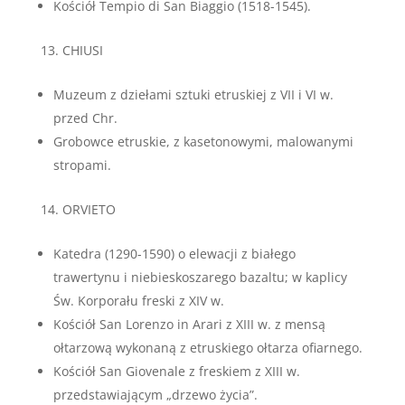
Kościół Tempio di San Biaggio (1518-1545).
CHIUSI
Muzeum z dziełami sztuki etruskiej z VII i VI w.
przed Chr.
Grobowce etruskie, z kasetonowymi, malowanymi
stropami.
ORVIETO
Katedra (1290-1590) o elewacji z białego
trawertynu i niebieskoszarego bazaltu; w kaplicy
Św. Korporału freski z XIV w.
Kościół San Lorenzo in Arari z XIII w. z mensą
ołtarzową wykonaną z etruskiego ołtarza ofiarnego.
Kościół San Giovenale z freskiem z XIII w.
przedstawiającym „drzewo życia”.