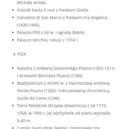
Michała Anioła.
Kościół Santa Croce z freskami Giotta.
Convento di San Marco z freskami Fra Angelica
(1439-1445).
Palazzo Pitti z XV w. i ogrody Boboli.
Palazzo Vecchio, ratusz z 1314 r.
PIZA
Katedra z amboną Giovanniego Pisano (1302-1311)
i drzwiami Bonnana Pisano (1180).
Baptysterium z XII/XIII w. z marmurową amboną
Nicola Pisano (1260) i inkrustowaną chrzcielnicą
Guida da Como (1246).
Torre Pendente (Krzywa dzwonnica) z lat 1173-
1350; w 1995 r. jej odchylenie od pionu wynosiło
5,40 m.
Campo Santo (Pole święte), średniowieczny