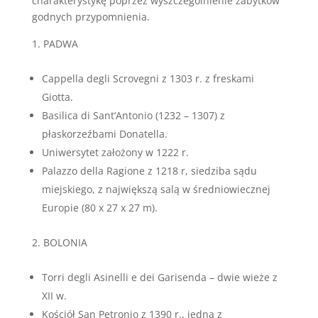
charakterystykę poprzez wyszczególnienie zabytków
godnych przypomnienia.
PADWA
Cappella degli Scrovegni z 1303 r. z freskami
Giotta.
Basilica di Sant’Antonio (1232 – 1307) z
płaskorzeźbami Donatella.
Uniwersytet założony w 1222 r.
Palazzo della Ragione z 1218 r, siedziba sądu
miejskiego, z największą salą w średniowiecznej
Europie (80 x 27 x 27 m).
BOLONIA
Torri degli Asinelli e dei Garisenda – dwie wieże z
XII w.
Kościół San Petronio z 1390 r., jedna z