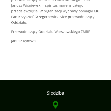
Janusz Wiśniewski – spiritus movens całego
przedsięwzięcia. W organizacji wyprawy pomagał Mu
Pan Krzysztof Grzegorzewicz, vice przewodniczący
Oddziału.
Przewodniczący Oddziału Warszawskiego ZMRP
Janusz Rymsza
Siedziba