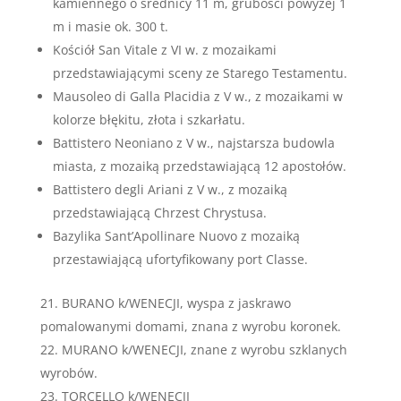
kamiennego o średnicy 11 m, grubości powyżej 1
m i masie ok. 300 t.
Kościół San Vitale z VI w. z mozaikami
przedstawiającymi sceny ze Starego Testamentu.
Mausoleo di Galla Placidia z V w., z mozaikami w
kolorze błękitu, złota i szkarłatu.
Battistero Neoniano z V w., najstarsza budowla
miasta, z mozaiką przedstawiającą 12 apostołów.
Battistero degli Ariani z V w., z mozaiką
przedstawiającą Chrzest Chrystusa.
Bazylika Sant’Apollinare Nuovo z mozaiką
przestawiającą ufortyfikowany port Classe.
BURANO k/WENECJI, wyspa z jaskrawo
pomalowanymi domami, znana z wyrobu koronek.
MURANO k/WENECJI, znane z wyrobu szklanych
wyrobów.
TORCELLO k/WENECJI