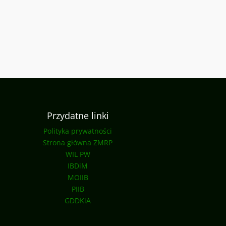
Przydatne linki
Polityka prywatności
Strona główna ZMRP
WIL PW
IBDiM
MOIIB
PIIB
GDDKiA