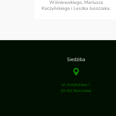
Wiśniewskiego, Mariusza
Kaczyńskiego i Leszka Juszczaka.
Siedziba
ul. Instytutowa 1
03-302 Warszawa