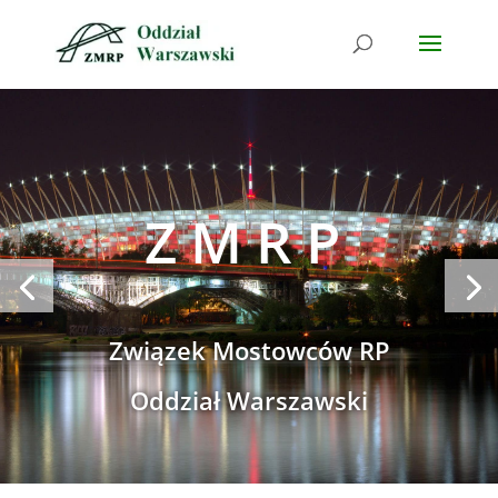
ZMRP
Związek Mostowców RP
Oddział Warszawski